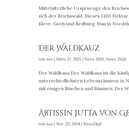
Mittelalterliche Urspruenge des Reichs
sich der Reichswald. Dieses 5100 Hekta
Kleve, Goch und Bedburg-Hau in Nordrhei
Der Waldkauz
von
nar
|
März 27, 2025
|
News 2025
,
News 25Q1
Der Waldkauz Der Waldkauz ist die häufig
unterschiedlichsten Lebensräumen: in N
mit einigen Büschen und Bäumen. Der Wal
Äbtissin Jutta von G
von
nar
|
Nov. 23, 2024
|
News24q4