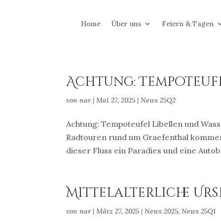
Home
Über uns
Feiern & Tagen
Achtung: Tempoteuf
von
nar
|
Mai 27, 2025
|
News 25Q2
Achtung: Tempoteufel Libellen und Was
Radtouren rund um Graefenthal kommen 
dieser Fluss ein Paradies und eine Auto
Mittelalterliche Ur
von
nar
|
März 27, 2025
|
News 2025
,
News 25Q1