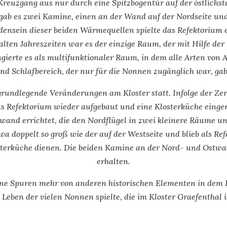
reuzgang aus nur durch eine Spitzbogentür auf der östlichste
ab es zwei Kamine, einen an der Wand auf der Nordseite un
densein dieser beiden Wärmequellen spielte das Refektorium e
alten Jahreszeiten war es der einzige Raum, der mit Hilfe de
ierte es als multifunktionaler Raum, in dem alle Arten von A
d Schlafbereich, der nur für die Nonnen zugänglich war, gab 
grundlegende Veränderungen am Kloster statt. Infolge der Z
 Refektorium wieder aufgebaut und eine Klosterküche eingeri
nd errichtet, die den Nordflügel in zwei kleinere Räume unte
 doppelt so groß wie der auf der Westseite und blieb als Re
sterküche dienen. Die beiden Kamine an der Nord- und Ostwa
erhalten.
eine Spuren mehr von anderen historischen Elementen in dem
m Leben der vielen Nonnen spielte, die im Kloster Graefenthal