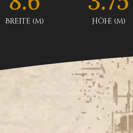
8.6
3.75
Breite (m)
Höhe (m)