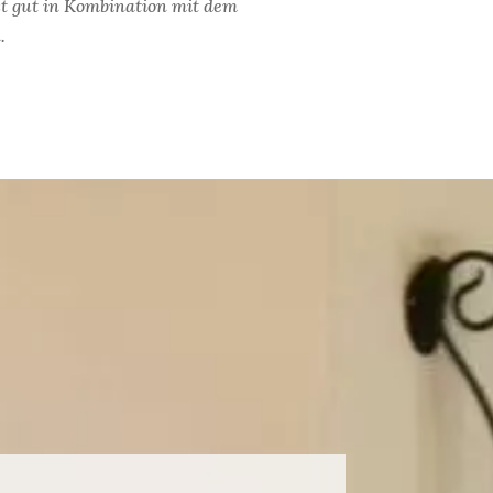
st gut in Kombination mit dem
.