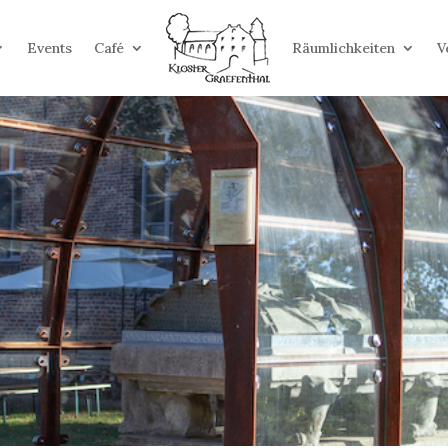
Events
Café
Räumlichkeiten
V