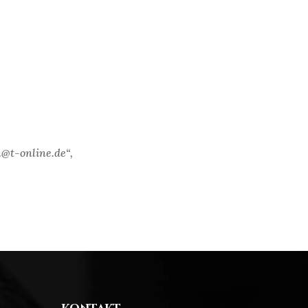
n@t-online.de“,