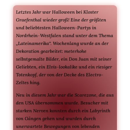
Letztes Jahr war Halloween bei Kloster
Graefenthal wieder groß! Eine der größten
und beliebtesten Halloween-Partys in
Nordrhein-Westfalen stand unter dem Thema
„Lateinamerika“. Wochenlang wurde an der
Dekoration gearbeitet: meterhohe
selbstgemalte Bilder, ein Don Juan mit seiner
Geliebten, ein Elvis-lookalike und ein riesiger
Totenkopf, der von der Decke des Electro-
Zeltes hing.
Neu in diesem Jahr war die Scarezone, die aus
den USA übernommen wurde. Besucher mit
starken Nerven konnten durch ein Labyrinth
von Gängen gehen und wurden durch
unerwartete Bewegungen von lebenden