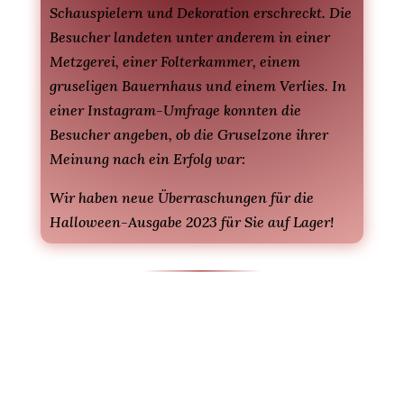
Schauspielern und Dekoration erschreckt. Die
Besucher landeten unter anderem in einer
Metzgerei, einer Folterkammer, einem
gruseligen Bauernhaus und einem Verlies. In
einer Instagram-Umfrage konnten die
Besucher angeben, ob die Gruselzone ihrer
Meinung nach ein Erfolg war:
Wir haben neue Überraschungen für die
Halloween-Ausgabe 2023 für Sie auf Lager!