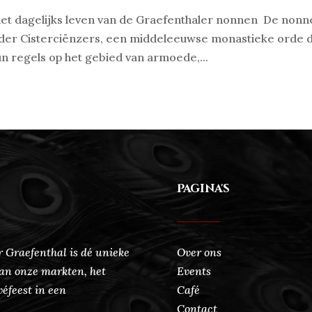
het dagelijks leven van de Graefenthaler nonnen De non
 der Cisterciënzers, een middeleeuwse monastieke orde d
n regels op het gebied van armoede,...
Pagina's
 Graefenthal is dé unieke
Over ons
an onze markten, het
Events
véfeest in een
Café
Contact