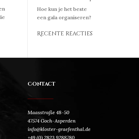
nen
Hoe kun je het beste
ie
een gala organiseren?
Recente reacties
Contact
Maasstraße 48-50
47574 Goch-Asperden
info@kloster-graefenthal.de
+49 (0) 2823 9288780