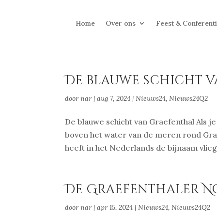
Home
Over ons
Feest & Conferent
De blauwe schicht 
door
nar
|
aug 7, 2024
|
Nieuws24
,
Nieuws24Q2
De blauwe schicht van Graefenthal Als je
boven het water van de meren rond Graefe
heeft in het Nederlands de bijnaam vlie
De Graefenthaler 
door
nar
|
apr 15, 2024
|
Nieuws24
,
Nieuws24Q2