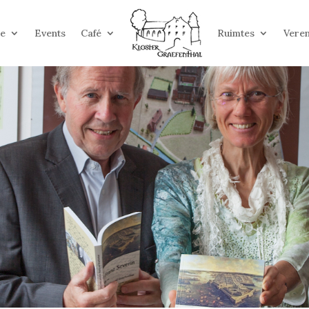
ie
Events
Café
Ruimtes
Veren