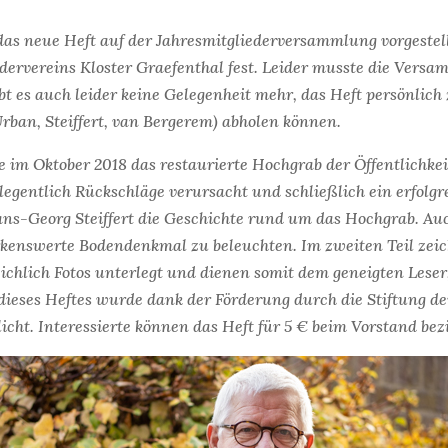
das neue Heft auf der Jahresmitgliederversammlung vorgestell
rdervereins Kloster Graefenthal fest. Leider musste die Ve
t es auch leider keine Gelegenheit mehr, das Heft persönlich 
rban, Steiffert, van Bergerem) abholen können.
 im Oktober 2018 das restaurierte Hochgrab der Öffentlichke
legentlich Rückschläge verursacht und schließlich ein erfolgr
ns-Georg Steiffert die Geschichte rund um das Hochgrab. Auch
rkenswerte Bodendenkmal zu beleuchten. Im zweiten Teil zei
eichlich Fotos unterlegt und dienen somit dem geneigten Lese
ieses Heftes wurde dank der Förderung durch die Stiftung der
ht. Interessierte können das Heft für 5 € beim Vorstand bez