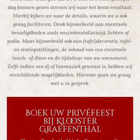
dag kunnen geven streven wij naar het beste resultaat.
Hierbij kijken we naar de details, waarin we u ook
graag faciliteren. Denk bijvoorbeeld aan eventuele
benodigdheden zoals muziekinstallatie(s), lichten of
podia. Maar bijvoorbeeld ook aan (tafel)decoratie, tafel-
en stoelopstellingen, de inhoud van een eventuele
lunch- of diner en de tijdsduur van uw evenement.
Zelfs indien een dj of livemuziek gewenst is, hebben wij
verschillende mogelijkheden. Hiervoor gaan we graag
met u in gesprek.
Boek uw privéfeest
bij Klooster
Graefenthal