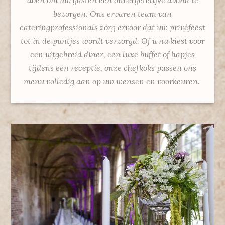
bezorgen. Ons ervaren team van
cateringprofessionals zorg ervoor dat uw privéfeest
tot in de puntjes wordt verzorgd. Of u nu kiest voor
een uitgebreid diner, een luxe buffet of hapjes
tijdens een receptie, onze chefkoks passen ons
menu volledig aan op uw wensen en voorkeuren.