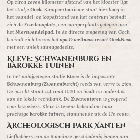
Op circa zeven kilometer afstand van het klooster ligt
het stadje
Goch
. Kampeertoerisme staat hier hoog in
het vaandel: op loopafstand van het centrum bevindt
zich de
Friedensplatz
, een camperplaats gelegen aan
het
Nierswandelpad
. In de directe omgeving van Goch
bevindt zich tevens het
spa & wellness resort GochNess
,
met een uniek saunagedeelte.
Kleve: Schwanenburg en
barokke tuinen
In het nabijgelegen stadje
Kleve
is de imposante
Schwanenburg (Zwanenburcht)
reeds van verre te zien.
De burcht stamt uit rond 1020 en biedt nu onderdak
aan de lokale rechtbank. De
Zwanentoren
is geopend
voor bezoekers. Kleve is tevens bekend om haar
prachtige
barokke tuinen
, stammende uit de 17e eeuw.
Archeologisch Park Xanten
Liefhebbers van de Romeinse geschiedenis komen aan