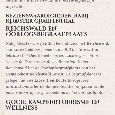
ontstaan, die hier en daar als
recreatieplas
zijn
ingericht.
Bezienswaardigheden nabij
Klooster Graefenthal
Reichswald en
Oorlogsbegraafplaats
Nabij klooster Graefenthal bevindt zich het
Reichswald
,
een uitgestrekt bosgebied van 5000 hectare dat in
februari 1945 het toneel was van zware gevechten
tussen de Duitsers en de geallieerden. In het
Reichswald ligt de
Oorlogsbegraafplaats van het
Gemenebest Reichswald Forest
. De begraafplaats is
gelegen aan de
Liberation Route Europe
, een
internationale herdenkingsroute die mijlpalen uit de
moderne Europese geschiedenis met elkaar verbindt.
Goch: kampeertoerisme en
wellness