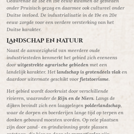
Gedurende de 18e en 19e eeuw kwamen de gebieden
onder Pruisisch gezag en daarmee ook cultureel onder
Duitse invloed. De industrialisatie in de 19e en 20e
eeuw zorgde voor een verdere versterking van het
Duitse karakter.
Landschap en natuur
Naast de aanwezigheid van meerdere oude
industriesteden kenmerkt het gebied zich eveneens
door
uitgestrekte agrarische gebieden
met een
landelijk karakter. Het
landschap is grotendeels vlak
en
daardoor uitermate geschikt voor
fietstoerisme
.
Het gebied wordt doorkruist door verschillende
rivieren, waaronder de
Rijn en de Niers
. Langs de
dijken bevindt zich een laaggelegen
polderlandschap
,
waar de dorpen en boerderijen lange tijd op terpen en
donken gebouwd moesten worden. Op vele plaatsen
zijn door zand- en grindwinning grote plassen