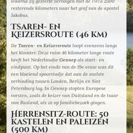
waarna zij gesterkt vervolgen met de circa 2500
resterende kilometers naar het graf van de apostel
Jakobus.
Tsaren- en
Keizersroute (46 km)
De
Tsaren- en Keizersroute
loopt eveneens langs
het klooster. Deze ruim 46 kilometer lange route
heeft het Nederlandse
Gennep
als start- en
eindpunt. Op het einde van de 19e eeuw was dit
een bloeiend spoorstadje dat aan de snelste
verbinding tussen Londen, Berlijn en Sint
Petersburg lag. In Gennep stopten Europese
vorsten, zoals de keizer van Duitsland en de tsaar
van Rusland, als ze op familiebezoek gingen.
Herrensitz-route: 50
kastelen en paleizen
(500 km)