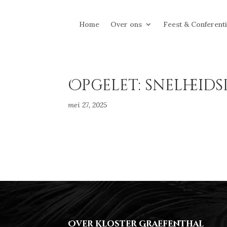
Home
Over ons
Feest & Conferent
Opgelet: snelheids
mei 27, 2025
Over Kloster Graefenthal