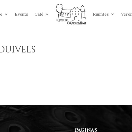
ie
Events
Café
Ruimtes
Veren
duivels
Pagina's