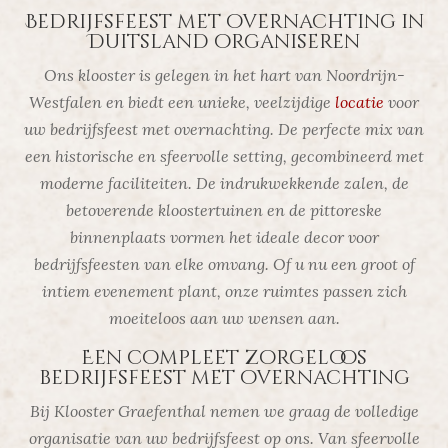
Bedrijfsfeest met overnachting in
Duitsland organiseren
Ons klooster is gelegen in het hart van Noordrijn-
Westfalen en biedt een unieke, veelzijdige
locatie
voor
uw bedrijfsfeest met overnachting. De perfecte mix van
een historische en sfeervolle setting, gecombineerd met
moderne faciliteiten. De indrukwekkende zalen, de
betoverende kloostertuinen en de pittoreske
binnenplaats vormen het ideale decor voor
bedrijfsfeesten van elke omvang. Of u nu een groot of
intiem evenement plant, onze ruimtes passen zich
moeiteloos aan uw wensen aan.
Een compleet zorgeloos
bedrijfsfeest met overnachting
Bij Klooster Graefenthal nemen we graag de volledige
organisatie van uw bedrijfsfeest op ons. Van sfeervolle