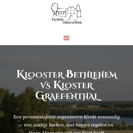
Klooster Bethlehem
vs Kloster
Graefenthal
Een personeelsfeest organiseren klinkt eenvoudig
— een zaaltje boeken, wat hapjes regelen en
klaar. Maar wie ooit een feest heeft