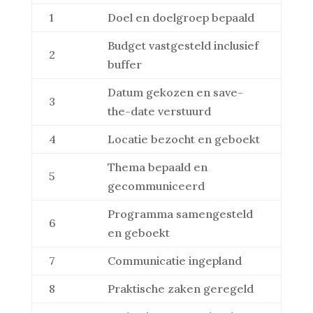
1
Doel en doelgroep bepaald
Budget vastgesteld inclusief
2
buffer
Datum gekozen en save-
3
the-date verstuurd
4
Locatie bezocht en geboekt
Thema bepaald en
5
gecommuniceerd
Programma samengesteld
6
en geboekt
7
Communicatie ingepland
8
Praktische zaken geregeld