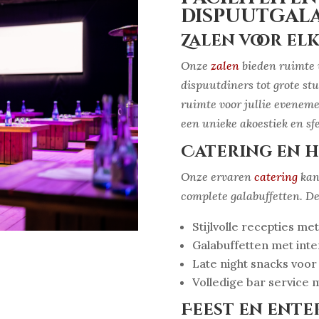
dispuutgal
Zalen voor el
Onze
zalen
bieden ruimte 
dispuutdiners tot grote st
ruimte voor jullie eveneme
een unieke akoestiek en sfe
Catering en 
Onze ervaren
catering
kan 
complete galabuffetten. D
Stijlvolle recepties me
Galabuffetten met inter
Late night snacks voor
Volledige bar service
Feest en ent