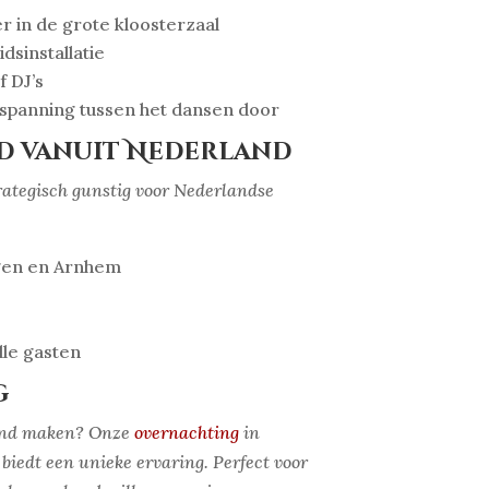
r in de grote kloosterzaal
dsinstallatie
f DJ’s
spanning tussen het dansen door
d vanuit Nederland
trategisch gunstig voor Nederlandse
gen en Arnhem
lle gasten
g
kend maken? Onze
overnachting
in
 biedt een unieke ervaring. Perfect voor