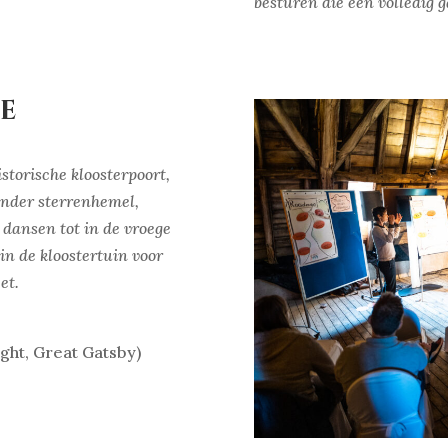
besturen die een volledig 
ie
istorische kloosterpoort,
onder sterrenhemel,
n dansen tot in de vroege
 in de kloostertuin voor
et.
ght, Great Gatsby)