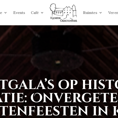
ie
Events
Café
Ruimtes
Veren
tgala’s op hist
tie: Onvergete
tenfeesten in 