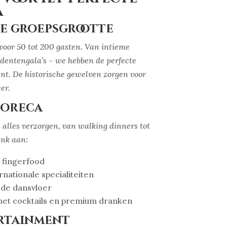
a
ke groepsgrootte
voor 50 tot 200 gasten. Van intieme
udentengala’s – we hebben de perfecte
nt. De historische gewelven zorgen voor
er.
horeca
alles verzorgen, van walking dinners tot
enk aan:
t fingerfood
nationale specialiteiten
 de dansvloer
 met cocktails en premium dranken
ertainment