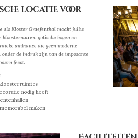
sche locatie voor
e als Kloster Graefenthal maakt jullie
e kloostermuren, gotische bogen en
 unieke ambiance die geen moderne
en onder de indruk zijn van de imposante
odern feest.
:
kloosterruimtes
ecoratie nodig heeft
entenhallen
ala memorabel maken
Faciliteiten