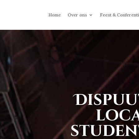
Home
Over ons
Feest & Conferent
Dispuu
loca
studen