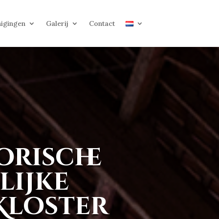
igingen
Galerij
Contact
orische
lijke
Kloster