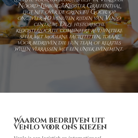
Noord-Limburg? Kloster Graefenthal
ligt net over de grens bij Goch, op
ongeveer 40 minuten rijden van Venlo
centrum. Deze historische
kloosterlocatie combineert authentieke
sfeer met moderne faciliteiten, ideaal
voor bedrijven die hun team of relaties
willen verrassen met een uniek evenement.
Waarom bedrijven uit
Venlo voor ons kiezen